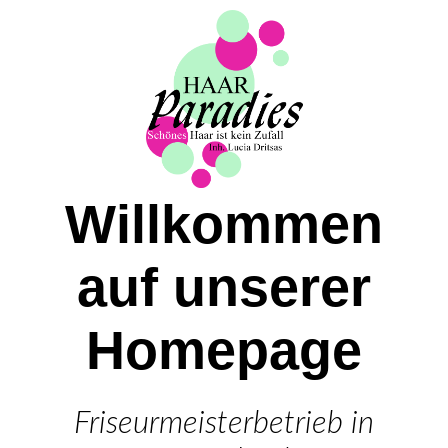
Haarparadies Weilimdorf
Termin
Willkommen
News
auf unserer
Leistungen
Homepage
Team
Friseurmeisterbetrieb in